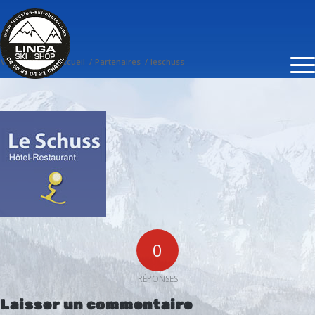
LESCHUSS
Vous êtes ici :
Accueil
/
Partenaires
/
leschuss
0
RÉPONSES
Laisser un commentaire