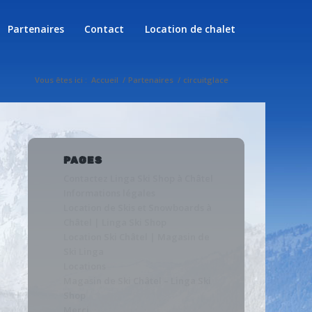
Partenaires
Contact
Location de chalet
Vous êtes ici :
Accueil
/
Partenaires
/
circuitglace
PAGES
Contactez Linga Ski Shop à Châtel
Informations légales
Location de Skis et Snowboards à
Châtel | Linga Ski Shop
Location Ski Châtel | Magasin de
Ski Linga
Locations
Magasin de Ski Châtel – Linga Ski
Shop
Merci