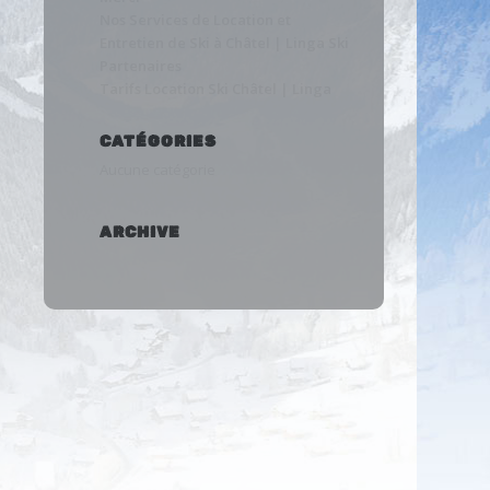
Nos Services de Location et
Entretien de Ski à Châtel | Linga Ski
Partenaires
Tarifs Location Ski Châtel | Linga
CATÉGORIES
Aucune catégorie
ARCHIVE