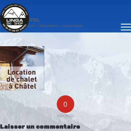
CHALETCHATEL
Vous êtes ici :
Accueil
/
Partenaires
/
chaletchatel
0
RÉPONSES
Laisser un commentaire