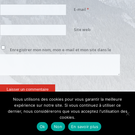
E-mail
*
Site web
Enregistrer mon nom, mon e-mail et mon site dans le
navigateur pour mon prochain commentaire.
Nous utilisons des cookies pour vous garantir la meilleure
expérience sur notre site. Si vous continuez à utiliser ce
dernier, nous considérerons que vous acceptez l'utilisation des
cookies.
Linga Ski Shop - 355 route de Pré la Joux - 74390 Châtel - Tél. +33 (0)4 50 81
Ok
Non
En savoir plus
04 21 - +33 (0)6 72 07 65 10 -
Infos légales