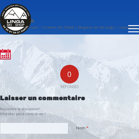
CALENDRIER
Vous êtes ici :
Accueil
/
Location Ski Châtel | Magasin de Ski Linga
/
calendrier
0
RÉPONSES
Laisser un commentaire
Rejoindre la discussion?
N’hésitez pas à contribuer !
Nom
*